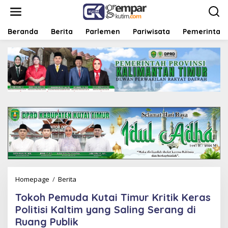
L
e
w
a
Beranda
Berita
Parlemen
Pariwisata
Pemerintah
t
i
k
e
k
o
n
t
e
n
Homepage
/
Berita
T
o
Tokoh Pemuda Kutai Timur Kritik Keras
k
o
Politisi Kaltim yang Saling Serang di
h
Ruang Publik
P