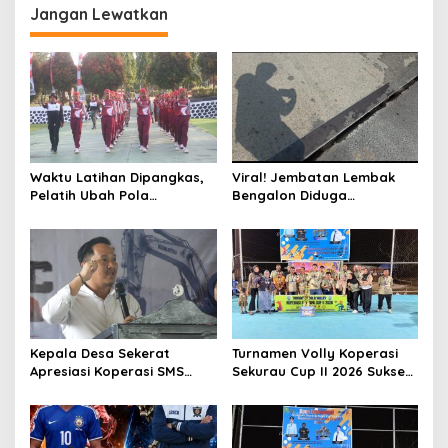
g
Jangan Lewatkan
a
s
i
p
o
s
Waktu Latihan Dipangkas,
Viral! Jembatan Lembak
Pelatih Ubah Pola
Bengalon Diduga
Pembinaan Paskibraka
Membahayakan, Warga
Kutim
Desak Jalur Alternatif
Segera Dibuka dan
Perbaikan Menyeluruh
Kepala Desa Sekerat
Turnamen Volly Koperasi
Apresiasi Koperasi SMS
Sekurau Cup II 2026 Sukses
atas Suksesnya Turnamen
Digelar, Dongkrak Prestasi
Sekurau Cup II 2026, Siap
Olahraga dan Ekonomi
Dukung Sekurau Cup III
UMKM
Lebih Meriah