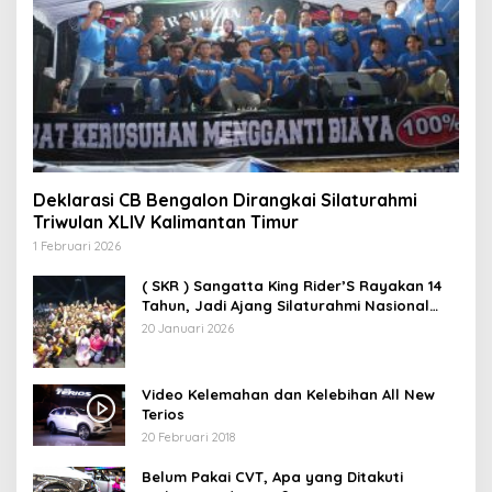
Deklarasi CB Bengalon Dirangkai Silaturahmi
Triwulan XLIV Kalimantan Timur
1 Februari 2026
( SKR ) Sangatta King Rider’S Rayakan 14
Tahun, Jadi Ajang Silaturahmi Nasional
Pecinta RX King
20 Januari 2026
Video Kelemahan dan Kelebihan All New
Terios
20 Februari 2018
Belum Pakai CVT, Apa yang Ditakuti