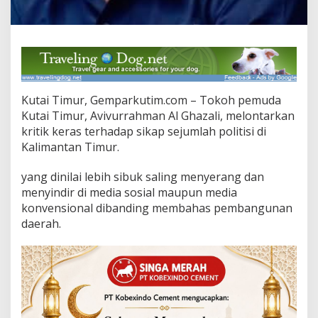
s
P
o
l
i
t
i
Kutai Timur, Gemparkutim.com – Tokoh pemuda
s
i
Kutai Timur, Avivurrahman Al Ghazali, melontarkan
K
kritik keras terhadap sikap sejumlah politisi di
a
Kalimantan Timur.
l
t
yang dinilai lebih sibuk saling menyerang dan
i
m
menyindir di media sosial maupun media
y
konvensional dibanding membahas pembangunan
a
daerah.
n
g
S
a
l
i
n
g