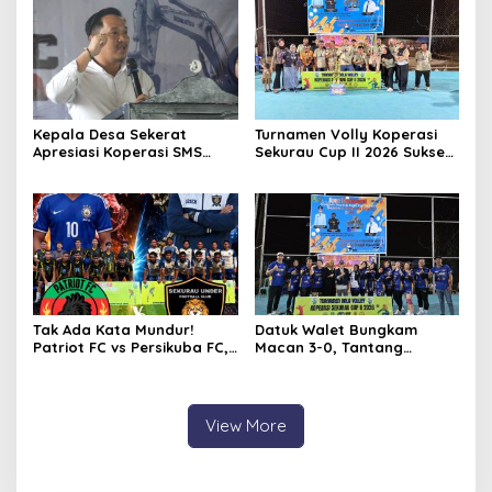
Segera Dibuka dan
Perbaikan Menyeluruh
Kepala Desa Sekerat
Turnamen Volly Koperasi
Apresiasi Koperasi SMS
Sekurau Cup II 2026 Sukses
atas Suksesnya Turnamen
Digelar, Dongkrak Prestasi
Sekurau Cup II 2026, Siap
Olahraga dan Ekonomi
Dukung Sekurau Cup III
UMKM
Lebih Meriah
Tak Ada Kata Mundur!
Datuk Walet Bungkam
Patriot FC vs Persikuba FC,
Macan 3-0, Tantang
Duel Adu Gengsi Penentu
Srikandi Bahari di Final
Lawan BSA FC Final
Koperasi Sekurau Cup II
2026
View More