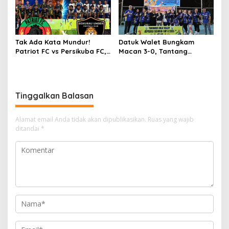
Tak Ada Kata Mundur!
Datuk Walet Bungkam
Patriot FC vs Persikuba FC,
Macan 3-0, Tantang
Duel Adu Gengsi Penentu
Srikandi Bahari di Final
Lawan BSA FC Final
Koperasi Sekurau Cup II
2026
Tinggalkan Balasan
Alamat email Anda tidak akan dipublikasikan.
Ruas yang wajib
ditandai
*