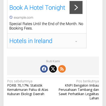
Ikuti Kami
N
Pos sebelumnya
Pos berikutnya
PDRB 70,17%: Statistik
KNPI Bengalon Imbau
a
Kemakmuran Palsu di Atas
Perusahaan Tambang dan
v
Kuburan Ekologi Daerah
Sawit Perhatikan Legalitas
Lahan
i