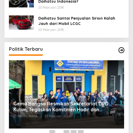
Daihatsu Indonesia?
20 Februari 2018
Daihatsu Santai Penjualan Sirion Kalah
Jauh dari Mobil LCGC
20 Februari 2018
Politik Terbaru
Gema Bangsa Resmikan Sekretariat DPD
P
Kutim, Tegaskan Komitmen Hadir dan
P
Mengabdi untuk Rakyat
2
Di Berita, Politik
|
23 Februari 2026
Di 