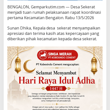
k
BENGALON
, Gemparkutim.com — Desa Sekerat
e
menjadi tuan rumah pelaksanaan rapat koordinasi
r
a
pertama Kecamatan Bengalon. Rabu 13/5/2026
t
,
Sunan Dhika, Kepala desa
sekerat menyampaikan
P
apresiasi dan terima kasih atas kepercayaan yang
e
diberikan pihak kecamatan kepada desa sekerat.
m
e
r
i
n
t
a
h
D
e
s
a
S
i
a
p
G