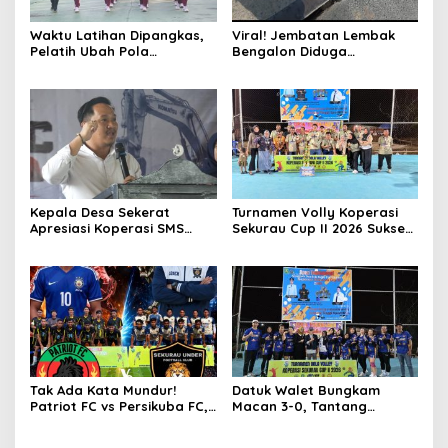
Waktu Latihan Dipangkas,
Viral! Jembatan Lembak
Pelatih Ubah Pola
Bengalon Diduga
Pembinaan Paskibraka
Membahayakan, Warga
Kutim
Desak Jalur Alternatif
Segera Dibuka dan
Perbaikan Menyeluruh
Kepala Desa Sekerat
Turnamen Volly Koperasi
Apresiasi Koperasi SMS
Sekurau Cup II 2026 Sukses
atas Suksesnya Turnamen
Digelar, Dongkrak Prestasi
Sekurau Cup II 2026, Siap
Olahraga dan Ekonomi
Dukung Sekurau Cup III
UMKM
Lebih Meriah
Tak Ada Kata Mundur!
Datuk Walet Bungkam
Patriot FC vs Persikuba FC,
Macan 3-0, Tantang
Duel Adu Gengsi Penentu
Srikandi Bahari di Final
Lawan BSA FC Final
Koperasi Sekurau Cup II