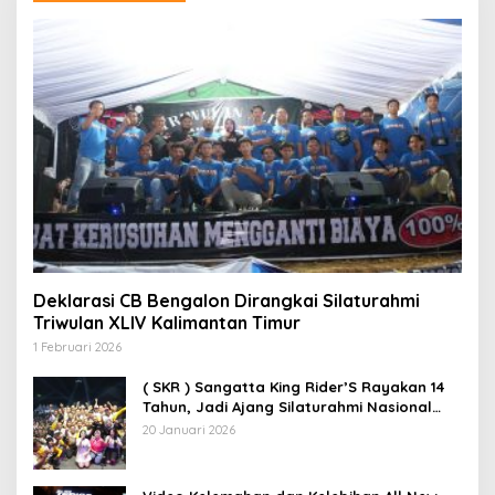
Deklarasi CB Bengalon Dirangkai Silaturahmi
Triwulan XLIV Kalimantan Timur
1 Februari 2026
( SKR ) Sangatta King Rider’S Rayakan 14
Tahun, Jadi Ajang Silaturahmi Nasional
Pecinta RX King
20 Januari 2026