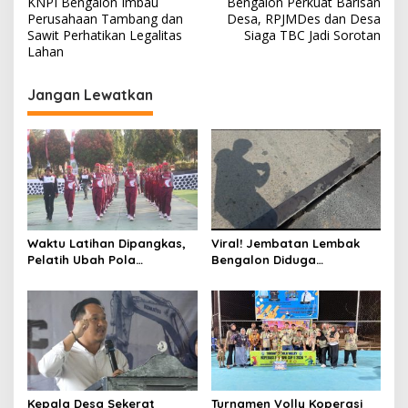
KNPI Bengalon Imbau
Bengalon Perkuat Barisan
a
Perusahaan Tambang dan
Desa, RPJMDes dan Desa
v
Sawit Perhatikan Legalitas
Siaga TBC Jadi Sorotan
Lahan
i
g
Jangan Lewatkan
a
s
i
p
o
s
Waktu Latihan Dipangkas,
Viral! Jembatan Lembak
Pelatih Ubah Pola
Bengalon Diduga
Pembinaan Paskibraka
Membahayakan, Warga
Kutim
Desak Jalur Alternatif
Segera Dibuka dan
Perbaikan Menyeluruh
Kepala Desa Sekerat
Turnamen Volly Koperasi