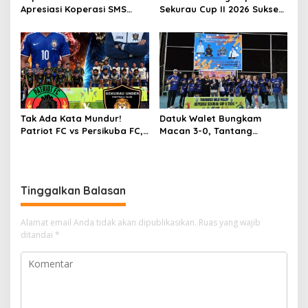
Apresiasi Koperasi SMS
Sekurau Cup II 2026 Sukses
atas Suksesnya Turnamen
Digelar, Dongkrak Prestasi
Sekurau Cup II 2026, Siap
Olahraga dan Ekonomi
Dukung Sekurau Cup III
UMKM
Lebih Meriah
Tak Ada Kata Mundur!
Datuk Walet Bungkam
Patriot FC vs Persikuba FC,
Macan 3-0, Tantang
Duel Adu Gengsi Penentu
Srikandi Bahari di Final
Lawan BSA FC Final
Koperasi Sekurau Cup II
2026
Tinggalkan Balasan
Alamat email Anda tidak akan dipublikasikan.
Ruas yang wajib
ditandai
*