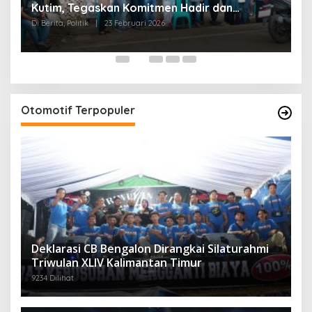
Kutim, Tegaskan Komitmen Hadir dan
P
Mengabdi untuk Rakyat
2
Di Berita, Politik
|
23 Februari 2026
Di 
Otomotif Terpopuler
Deklarasi CB Bengalon Dirangkai Silaturahmi
Triwulan XLIV Kalimantan Timur
9234 Dilihat