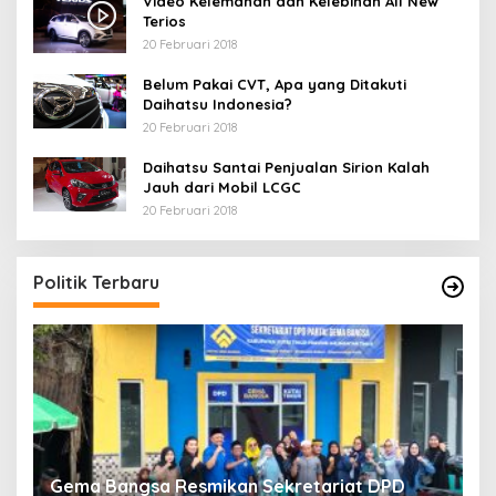
Video Kelemahan dan Kelebihan All New
Terios
20 Februari 2018
Belum Pakai CVT, Apa yang Ditakuti
Daihatsu Indonesia?
20 Februari 2018
Daihatsu Santai Penjualan Sirion Kalah
Jauh dari Mobil LCGC
20 Februari 2018
Politik Terbaru
Gema Bangsa Resmikan Sekretariat DPD
P