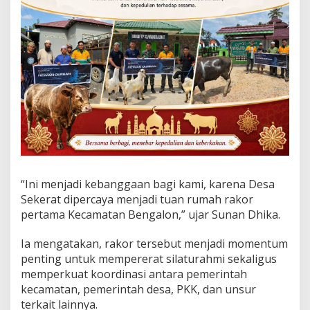
e
n
j
o
t
P
A
D
e
s
“Ini menjadi kebanggaan bagi kami, karena Desa
Sekerat dipercaya menjadi tuan rumah rakor
pertama Kecamatan Bengalon,” ujar Sunan Dhika.
Ia mengatakan, rakor tersebut menjadi momentum
penting untuk mempererat silaturahmi sekaligus
memperkuat koordinasi antara pemerintah
kecamatan, pemerintah desa, PKK, dan unsur
terkait lainnya.