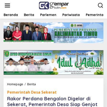
L
e
w
a
Beranda
Berita
Parlemen
Pariwisata
Pemerintah
t
i
k
e
k
o
n
t
e
n
Homepage
/
Berita
R
a
Pemerintah Desa Sekerat
k
o
Rakor Perdana Bengalon Digelar di
r
Sekerat, Pemerintah Desa Siap Genjot
P