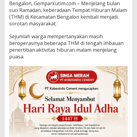
Bengalon, Gemparkuti
m.com – Menjelang bulan
a
suci Ramadan, keberadaan Tempat Hiburan Malam
n
g
(THM) di Kecamatan Bengalon kembali menjadi
R
sorotan masyarakat.
a
m
Sejumlah warga mempertanyakan masih
a
beroperasinya beberapa THM di tengah imbauan
d
a
penertiban aktivitas hiburan malam menjelang
n
puasa.
,
W
a
r
g
a
P
e
r
t
a
n
y
a
k