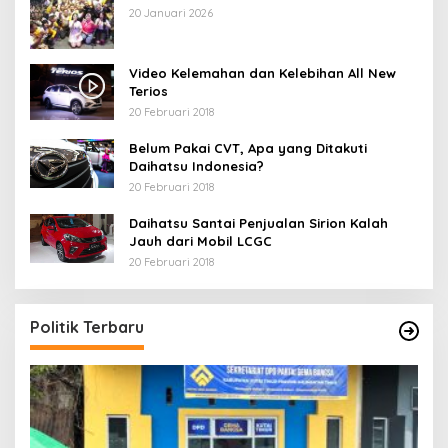
Pecinta RX King
20 Januari 2026
Video Kelemahan dan Kelebihan All New
Terios
20 Februari 2018
Belum Pakai CVT, Apa yang Ditakuti
Daihatsu Indonesia?
20 Februari 2018
Daihatsu Santai Penjualan Sirion Kalah
Jauh dari Mobil LCGC
20 Februari 2018
Politik Terbaru