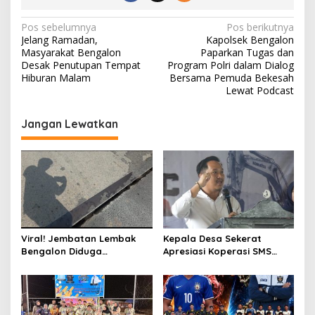
N
Pos sebelumnya
Pos berikutnya
Jelang Ramadan,
Kapolsek Bengalon
a
Masyarakat Bengalon
Paparkan Tugas dan
v
Desak Penutupan Tempat
Program Polri dalam Dialog
Hiburan Malam
Bersama Pemuda Bekesah
i
Lewat Podcast
g
Jangan Lewatkan
a
s
i
p
o
s
Viral! Jembatan Lembak
Kepala Desa Sekerat
Bengalon Diduga
Apresiasi Koperasi SMS
Membahayakan, Warga
atas Suksesnya Turnamen
Desak Jalur Alternatif
Sekurau Cup II 2026, Siap
Segera Dibuka dan
Dukung Sekurau Cup III
Perbaikan Menyeluruh
Lebih Meriah