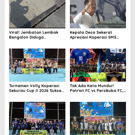
Viral! Jembatan Lembak
Kepala Desa Sekerat
Bengalon Diduga
Apresiasi Koperasi SMS
Membahayakan, Warga
atas Suksesnya Turnamen
Desak Jalur Alternatif
Sekurau Cup II 2026, Siap
Segera Dibuka dan
Dukung Sekurau Cup III
Perbaikan Menyeluruh
Lebih Meriah
Turnamen Volly Koperasi
Tak Ada Kata Mundur!
Sekurau Cup II 2026 Sukses
Patriot FC vs Persikuba FC,
Digelar, Dongkrak Prestasi
Duel Adu Gengsi Penentu
Olahraga dan Ekonomi
Lawan BSA FC Final
UMKM