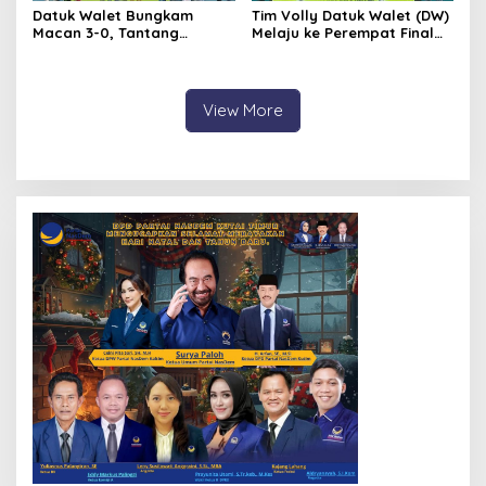
Datuk Walet Bungkam
Tim Volly Datuk Walet (DW)
Macan 3-0, Tantang
Melaju ke Perempat Final
Srikandi Bahari di Final
Usai Tumbangkan Metung
Koperasi Sekurau Cup II
Salet 2-0
2026
View More