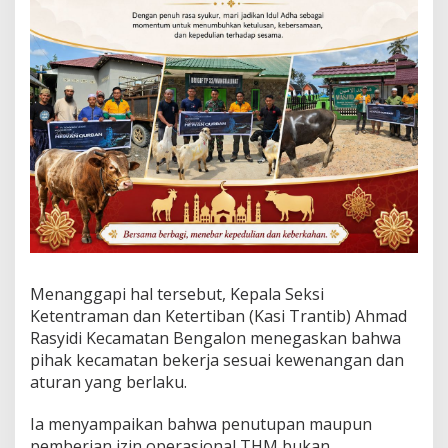
a
n
K
e
t
e
g
a
s
a
n
P
e
m
e
r
Menanggapi hal tersebut, Kepala Seksi
i
Ketentraman dan Ketertiban (Kasi Trantib) Ahmad
n
Rasyidi Kecamatan Bengalon menegaskan bahwa
t
a
pihak kecamatan bekerja sesuai kewenangan dan
h
aturan yang berlaku.
Ia menyampaikan bahwa penutupan maupun
pemberian izin operasional THM bukan