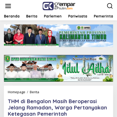
L
e
w
a
Beranda
Berita
Parlemen
Pariwisata
Pemerintah
t
i
k
e
k
o
n
t
e
n
Homepage
/
Berita
T
H
THM di Bengalon Masih Beroperasi
M
d
Jelang Ramadan, Warga Pertanyakan
i
Ketegasan Pemerintah
B