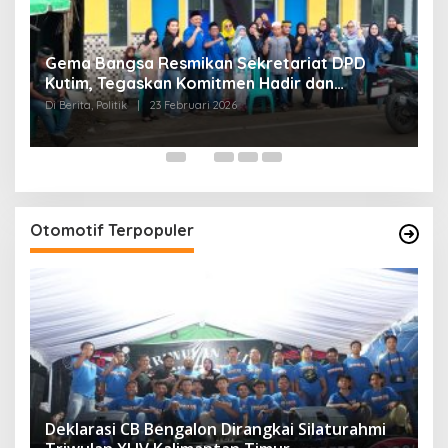
Gema Bangsa Resmikan Sekretariat DPD
P
Kutim, Tegaskan Komitmen Hadir dan
P
Mengabdi untuk Rakyat
2
Di Berita, Politik
|
23 Februari 2026
Di 
Otomotif Terpopuler
Deklarasi CB Bengalon Dirangkai Silaturahmi