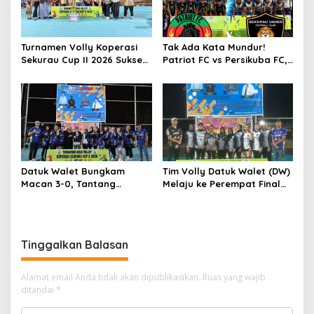
Turnamen Volly Koperasi
Tak Ada Kata Mundur!
Sekurau Cup II 2026 Sukses
Patriot FC vs Persikuba FC,
Digelar, Dongkrak Prestasi
Duel Adu Gengsi Penentu
Olahraga dan Ekonomi
Lawan BSA FC Final
UMKM
Datuk Walet Bungkam
Tim Volly Datuk Walet (DW)
Macan 3-0, Tantang
Melaju ke Perempat Final
Srikandi Bahari di Final
Usai Tumbangkan Metung
Koperasi Sekurau Cup II
Salet 2-0
2026
Tinggalkan Balasan
Alamat email Anda tidak akan dipublikasikan.
Ruas yang wajib
ditandai
*