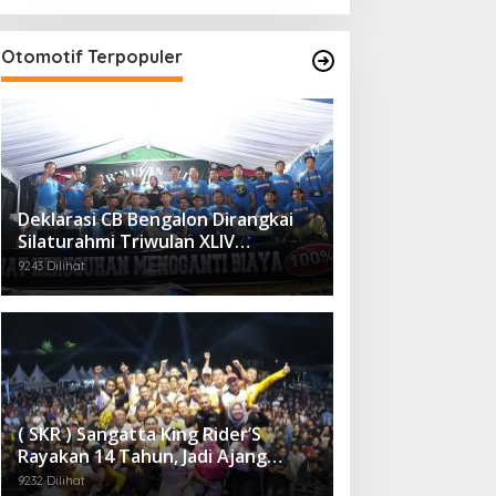
Otomotif Terpopuler
Deklarasi CB Bengalon Dirangkai
Silaturahmi Triwulan XLIV
Kalimantan Timur
9243 Dilihat
( SKR ) Sangatta King Rider’S
Rayakan 14 Tahun, Jadi Ajang
Silaturahmi Nasional Pecinta RX
9232 Dilihat