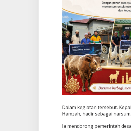
a
n
f
a
a
t
W
a
r
g
a
.
Dalam kegiatan tersebut, Kepa
Hamzah, hadir sebagai narsum
Ia mendorong pemerintah des