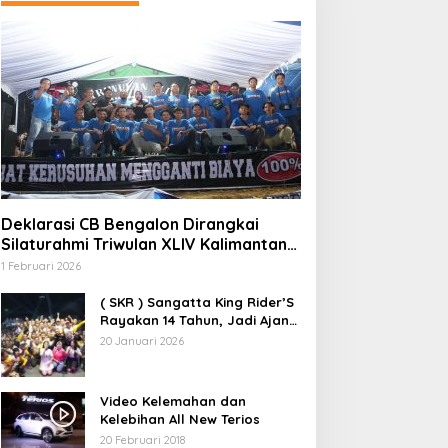
Deklarasi CB Bengalon Dirangkai
Silaturahmi Triwulan XLIV Kalimantan
Timur
1 Februari 2026
( SKR ) Sangatta King Rider’S
Rayakan 14 Tahun, Jadi Ajang
Silaturahmi Nasional Pecinta
20 Januari 2026
RX King
Video Kelemahan dan
Kelebihan All New Terios
20 Februari 2018