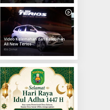
King
Video Kelemahan dan Kelebihan
All New Terios
806 Dilihat