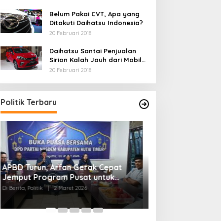
Belum Pakai CVT, Apa yang
Ditakuti Daihatsu Indonesia?
20 Februari 2018
Daihatsu Santai Penjualan
Sirion Kalah Jauh dari Mobil
LCGC
20 Februari 2018
Politik Terbaru
Gema Bangsa Resmikan
Partai GEMA Ban
Sekretariat DPD Kutim, Tegaskan
Ramaikan Panggu
Komitmen Hadir dan Mengabdi
Timur Jelang Pe
Di Berita, Politik
|
23 Februari 2026
Di Berita, Politik
|
4 Fe
untuk Rakyat