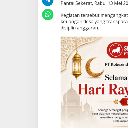
Pantai Sekerat, Rabu, 13 Mei 20
z
a
h
Kegiatan tersebut mengangka
D
keuangan desa yang transparan, 
o
disiplin anggaran.
r
o
n
g
R
P
J
M
D
e
s
B
e
r
b
a
s
i
s
M