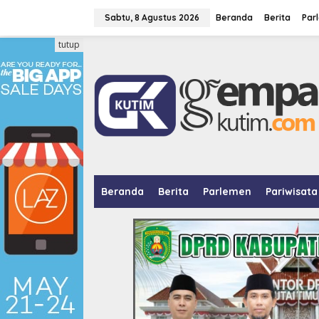
L
e
Sabtu, 8 Agustus 2026
Beranda
Berita
Par
w
a
tutup
t
i
k
e
k
o
n
t
e
n
Beranda
Berita
Parlemen
Pariwisata