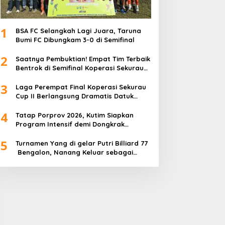
1
BSA FC Selangkah Lagi Juara, Taruna
Bumi FC Dibungkam 3-0 di Semifinal
2
Saatnya Pembuktian! Empat Tim Terbaik
Bentrok di Semifinal Koperasi Sekurau
Cup II 2026.
3
Laga Perempat Final Koperasi Sekurau
Cup II Berlangsung Dramatis Datuk
walet Menang dengan Skor 3-1
4
Tatap Porprov 2026, Kutim Siapkan
Program Intensif demi Dongkrak
Performa Atlet Muda
5
Turnamen Yang di gelar Putri Billiard 77
Bengalon, Nanang Keluar sebagai
Juara