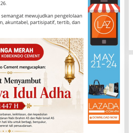
26.
t semangat mewujudkan pengelolaan
akuntabel, partisipatif, tertib, dan
APBD Turun, Arfan Gerak Cepat
Jemput Program Pusat untuk
Kutai Timur
Di Berita, Politik
|
2 Maret 2026